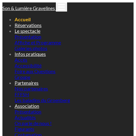
Son & Lumière Gravelines
Accueil
Réservations
Le spectacle
Présentation
Affiche et Programme
Galeries photos
Infos pratiques
Accès
Accessibilité
Foire aux Questions
Groupe
Partenaires
Nos partenaires
FFFSH
Les baladins du Groenberg
Association
Présentation
Actualités
On parle de nous !
Figurants
Costumation