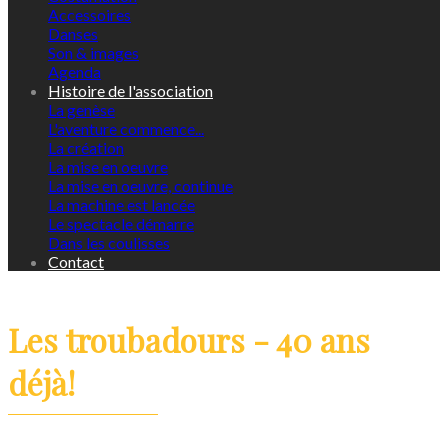
Accessoires
Danses
Son & images
Agenda
Histoire de l'association
La genèse
L'aventure commence...
La création
La mise en oeuvre
La mise en oeuvre, continue
La machine est lancée
Le spectacle démarre
Dans les coulisses
Contact
Les troubadours - 40 ans
déjà!