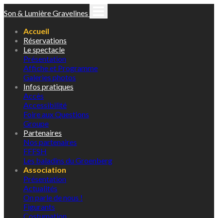
Son & Lumière Gravelines
Accueil
Réservations
Le spectacle
Présentation
Affiche et Programme
Galeries photos
Infos pratiques
Accès
Accessibilité
Foire aux Questions
Groupe
Partenaires
Nos partenaires
FFFSH
Les baladins du Groenberg
Association
Présentation
Actualités
On parle de nous !
Figurants
Costumation