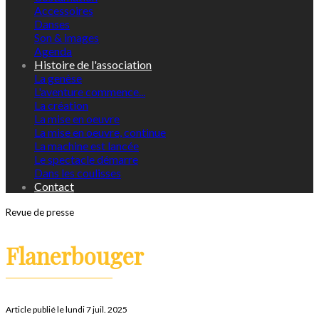
Accessoires
Danses
Son & images
Agenda
Histoire de l'association
La genèse
L'aventure commence...
La création
La mise en oeuvre
La mise en oeuvre, continue
La machine est lancée
Le spectacle démarre
Dans les coulisses
Contact
Revue de presse
Flanerbouger
Article publié le lundi 7 juil. 2025